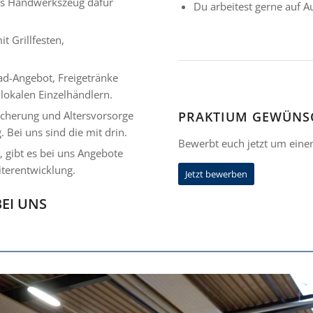
as Handwerkszeug dafür
Du arbeitest gerne auf 
 Grillfesten,
Rad-­Angebot, Freigetränke
lokalen Einzelhändlern.
icherung und Altersvorsorge
PRAKTIUM GEWÜNS
. Bei uns sind die mit drin.
Bewerbt euch jetzt um eine
 gibt es bei uns Angebote
iterentwicklung.
Jetzt bewerben
EI UNS