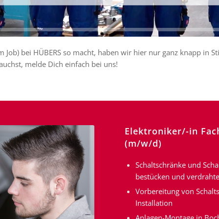
 Job) bei HÜBERS so macht, haben wir hier nur ganz knapp in St
auchst, melde Dich einfach bei uns!
Elektroniker/-in Fa
(m/w/d)
Schaltschränke und Sch
bestücken und verdraht
Vorbereitung von Schalts
Installation
Anlagen-Montage in Boch