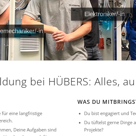
Elektroniker/-in
iemechaniker/-in
ldung bei HÜBERS: Alles, au
WAS DU MITBRINGS
für eine langfristige
Du bist engagiert und T
ereich.
Du tüftelst gerne Dinge
hmen, Deine Aufgaben sind
Projekte?