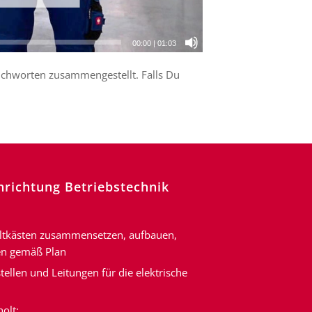
00:00
|
01:03
ichworten zusammengestellt. Falls Du
chrichtung Betriebstechnik
altkästen zusammensetzen, aufbauen,
en gemäß Plan
tellen und Leitungen für die elektrische
olt: